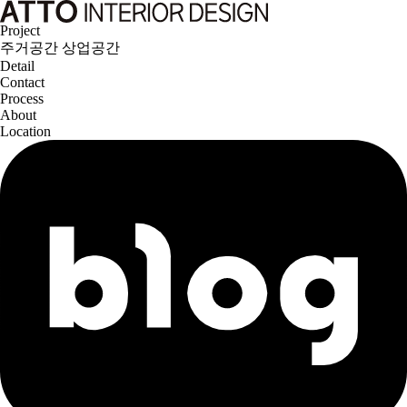
Project
주거공간
상업공간
Detail
Contact
Process
About
Location