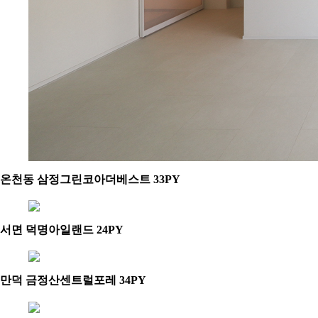
온천동 삼정그린코아더베스트 33PY
서면 덕명아일랜드 24PY
만덕 금정산센트럴포레 34PY