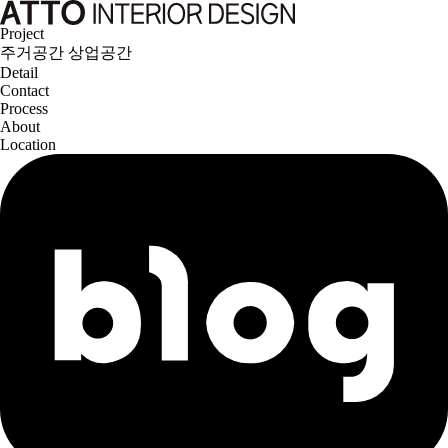
Project
주거공간
상업공간
Detail
Contact
Process
About
Location