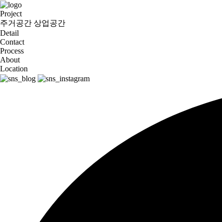
Project
주거공간
상업공간
Detail
Contact
Process
About
Location